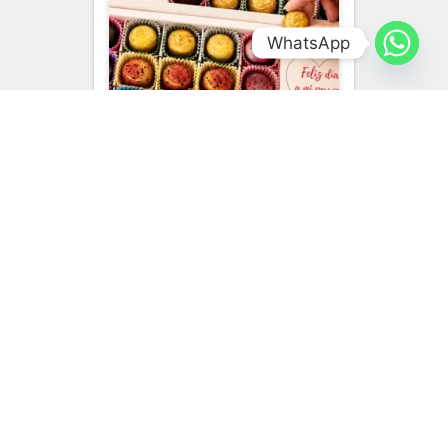
WhatsApp
CHOCOLATERÍA EXCLUSIVA
3 Estuches con 15
Bombones en Bolsa
Regalo “Colombia”
$
201,000
$
180,000