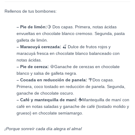
Rellenos de tus bombones:
– Pie de limón:
🍋
Dos capas. Primera, notas ácidas
envueltas en chocolate blanco cremoso. Segunda, pasta
galleta de limón.
– Maracuyá cerezada:
🍒 D
ulce de frutos rojos y
maracuyá fresca en chocolate blanco balanceado con
notas ácidas.
– Pie de cereza:
🍪Ganache de cerezas en chocolate
blanco y salsa de galleta negra.
– Cocada en reducción de panela:
🌴D
os capas.
Primera, coco tostado en reducción de panela. Segunda,
ganache de chocolate oscuro.
– Café y mantequilla de maní: ☕
Mantequilla de maní con
café en notas saladas y ganache de café (tostado molido y
grueso) en chocolate semiamargo.
¡Porque
sonreír cada día alegra el alma
!