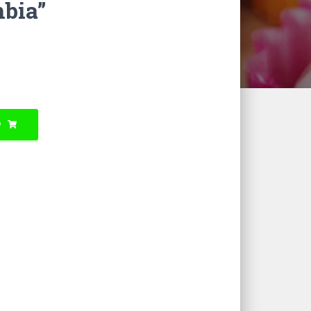
mbia”
O