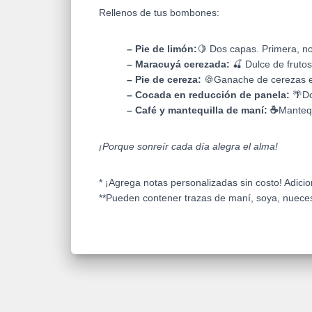
Rellenos de tus bombones:
– Pie de limón:
🍋
Dos capas. Primera, no
– Maracuyá cerezada:
🍒 D
ulce de fruto
– Pie de cereza:
🍪Ganache de cerezas en
– Cocada en reducción de panela:
🌴D
– Café y mantequilla de maní: ☕
Mantequ
¡Porque
sonreír cada día alegra el alma
!
* ¡Agrega notas personalizadas sin costo! Adicion
**Pueden contener trazas de maní, soya, nueces,