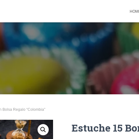
HOM
n Bolsa Regalo “Colombia”
Estuche 15 B