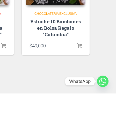
A
CHOCOLATERÍA EXCLUSIVA
Estuche 10 Bombones
a
en Bolsa Regalo
”
“Colombia”
$
49,000
WhatsApp
Hestia | Desarrollado por
ThemeIsle