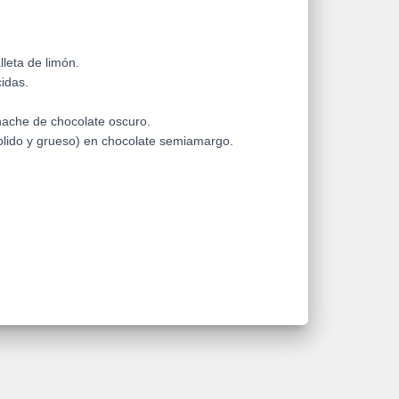
leta de limón.
idas.
nache de chocolate oscuro.
olido y grueso) en chocolate semiamargo.