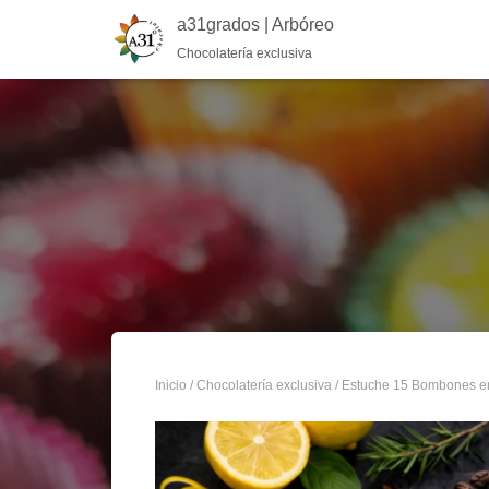
a31grados | Arbóreo
Chocolatería exclusiva
Inicio
/
Chocolatería exclusiva
/ Estuche 15 Bombones e